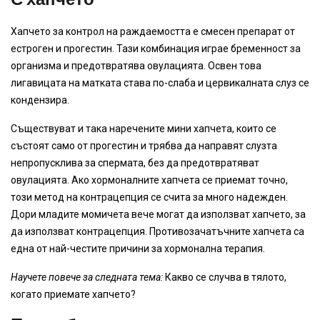
Хапчето за контрол на раждаемостта е смесен препарат от
естроген и прогестин. Тази комбинация играе бременност за
организма и предотвратява овулацията. Освен това
лигавицата на матката става по-слаба и цервикалната слуз се
кондензира.
Съществуват и така наречените мини хапчета, които се
състоят само от прогестин и трябва да направят слузта
непропусклива за спермата, без да предотвратяват
овулацията. Ако хормоналните хапчета се приемат точно,
този метод на контрацепция се счита за много надежден.
Дори младите момичета вече могат да използват хапчето, за
да използват контрацепция. Противозачатъчните хапчета са
една от най-честите причини за хормонална терапия.
Научете повече за следната тема:
Какво се случва в тялото,
когато приемате хапчето?