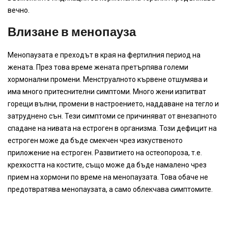
вечно.
Влизане в менопауза
Менопаузата е преходът в края на фертилния период на
жената. През това време жената претърпява големи
хормонални промени. Менструалното кървене отшумява и
има много притеснителни симптоми. Много жени изпитват
горещи вълни, промени в настроението, наддаване на тегло и
затруднено сън. Тези симптоми се причиняват от внезапното
спадане на нивата на естроген в организма. Този дефицит на
естроген може да бъде смекчен чрез изкуственото
приложение на естроген. Развитието на остеопороза, т.е.
крехкостта на костите, също може да бъде намалено чрез
прием на хормони по време на менопаузата. Това обаче не
предотвратява менопаузата, а само облекчава симптомите.