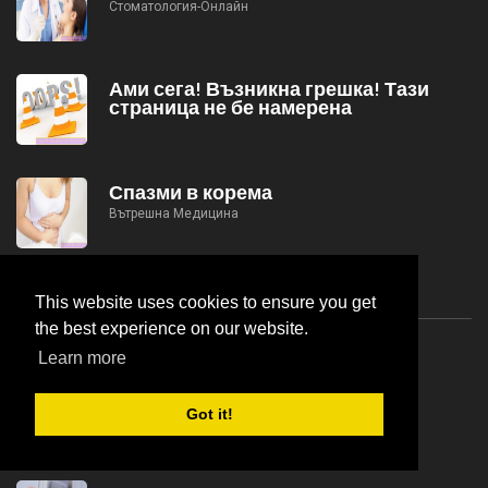
Стоматология-Онлайн
Ами сега! Възникна грешка! Тази
страница не бе намерена
Спазми в корема
Вътрешна Медицина
This website uses cookies to ensure you get
Популярни Публикации
the best experience on our website.
Learn more
Lumboischialgia при бременност
Гинекология И Obstetrics-
Got it!