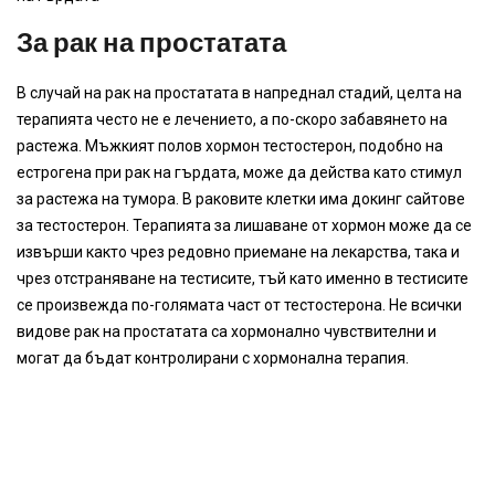
За рак на простатата
В случай на рак на простатата в напреднал стадий, целта на
терапията често не е лечението, а по-скоро забавянето на
растежа. Мъжкият полов хормон тестостерон, подобно на
естрогена при рак на гърдата, може да действа като стимул
за растежа на тумора. В раковите клетки има докинг сайтове
за тестостерон. Терапията за лишаване от хормон може да се
извърши както чрез редовно приемане на лекарства, така и
чрез отстраняване на тестисите, тъй като именно в тестисите
се произвежда по-голямата част от тестостерона. Не всички
видове рак на простатата са хормонално чувствителни и
могат да бъдат контролирани с хормонална терапия.