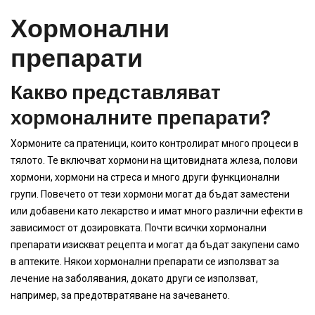
Хормонални
препарати
Какво представляват
хормоналните препарати?
Хормоните са пратеници, които контролират много процеси в
тялото. Те включват хормони на щитовидната жлеза, полови
хормони, хормони на стреса и много други функционални
групи. Повечето от тези хормони могат да бъдат заместени
или добавени като лекарство и имат много различни ефекти в
зависимост от дозировката. Почти всички хормонални
препарати изискват рецепта и могат да бъдат закупени само
в аптеките. Някои хормонални препарати се използват за
лечение на заболявания, докато други се използват,
например, за предотвратяване на зачеването.