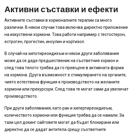
Активни съставки и ефекти
Активните съставки в хормоналните терапии са много
различни. В някои случаи това включва директно приложение
на изкуствени хормони. Това работи например с тестостерон,
естроген, прогестин, инсулин и кортизол.
В случай на хипотиреоидизъм и някои други заболявания
може да се даде предшественик на съответния хормон и
след това тялото трябва да го превърне в активната форма
на хормона. Друга възможност е стимулирането на органите,
чиято естествена функция е производството на желаните
хормони или прекурсори. След това те могат сами да увеличат
производството.
При други заболявания, като рак и хипертиреоидизъм,
количеството хормони или функция трябва да се намали. За
тази цел докинг сайтовете могат да бъдат блокирани или
директно да се дадат антитела срещу съответните