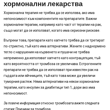
хормонални лекарства
Хормонална терапия не трябва да се използва, ако има
непоносимост към компонентите на препаратите. Важни
хормонални терапии, например като част от терапии на рак,
също могат да се използват, когато има сериозни рискове.
Въпреки това, препарати като хапчето трябва да се третират
по-стриктно, тъй като има алтернативи. Жените с наднормено
тегло с нарушения на кървенето и пушачи не трябва
непременно да използват хапчето като контрацепция, тъй
като вероятността от тромбоза се увеличава. Естрогенните
препарати не трябва да се използват при известен рак на
гърдата или яйчниците, тъй като това може да увеличи
туморния растеж. Няма алтернативи на някои хормонални
терапии, като инсулин за диабетици тип 1, дори ако има
непоносимост.
За повече информация относно тромбозата вижте следната
статия:
Причини за тромбоза