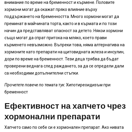
внимание по време на бременност и кърмене. Половите
хормони могат да окажат пряко влияние върху
поддържането на бременността. Много хормони могат да
преминат в майчината торта, както и в кърмата и по този
начин да представляват опасност за детето. Някои хормони
също могат да спрат притока на мляко, което прави
кърменето невъзможно. Въпреки това, няма алтернатива на
хормоните като препарати на щитовидната жлеза и инсулин,
дори по време на бременност. Тези деца трябва да бъдат
проверени веднага след раждането, за да се определи дали
са необходими допълнителни стъпки.
Прочетете повече по темата тук:
Хипотиреоидизъм при
бременност
Ефективност на хапчето чрез
хормонални препарати
Хапчето само по себе си е хормонален препарат. Ако нивата