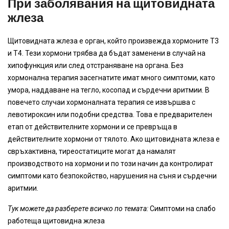
При заболявания на щитовидната
жлеза
Щитовидната жлеза е орган, който произвежда хормоните Т3
и Т4. Тези хормони трябва да бъдат заменени в случай на
хипофункция или след отстраняване на органа. Без
хормонална терапия засегнатите имат много симптоми, като
умора, наддаване на тегло, косопад и сърдечни аритмии. В
повечето случаи хормоналната терапия се извършва с
левотироксин или подобни средства. Това е предварителен
етап от действителните хормони и се превръща в
действителните хормони от тялото. Ако щитовидната жлеза е
свръхактивна, тиреостатиците могат да намалят
производството на хормони и по този начин да контролират
симптоми като безпокойство, нарушения на съня и сърдечни
аритмии.
Тук можете да разберете всичко по темата:
Симптоми на слабо
работеща щитовидна жлеза