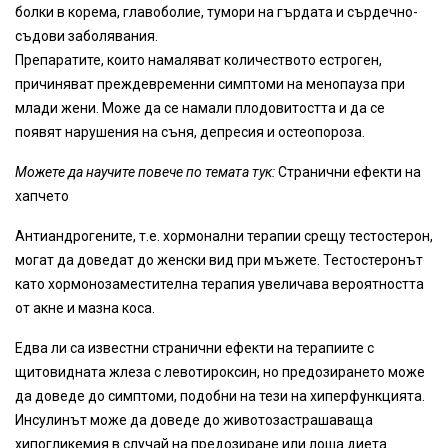
болки в корема, главоболие, тумори на гърдата и сърдечно-
съдови заболявания.
Препаратите, които намаляват количеството естроген,
причиняват преждевременни симптоми на менопауза при
млади жени. Може да се намали плодовитостта и да се
появят нарушения на съня, депресия и остеопороза.
Можете да научите повече по темата тук:
Странични ефекти на
хапчето
Антиандрогените, т.е. хормонални терапии срещу тестостерон,
могат да доведат до женски вид при мъжете. Тестостеронът
като хормонозаместителна терапия увеличава вероятността
от акне и мазна коса.
Едва ли са известни странични ефекти на терапиите с
щитовидната жлеза с левотироксин, но предозирането може
да доведе до симптоми, подобни на тези на хиперфункцията.
Инсулинът може да доведе до животозастрашаваща
хипогликемия в случай на предозиране или лоша диета.