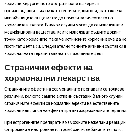
хормони.Хирургичното отстраняване на хормон-
произвеждащи тъкани като тестисите, щитовидната жлеза
или яйчниците също може да намали количеството на
хормоните в тялото. В някои случаи могат да се използват и
модифицирани вещества, които използват същите докинг
точки като хормоните, така че истинските хормони вече да не
постигат целта си. Следователно точните активни съставки в
хормоналната терапия зависят от желания ефект.
Странични ефекти на
хормонални лекарства
Страничните ефекти на хормоналните препарати са толкова
различни, колкото самите активни съставки.В много случаи
страничните ефекти са нормални ефекти на естествените
хормони или липса на ефекти при антихормоналните терапии.
При естрогенните препарати възможните нежелани реакции
са промени в настроението, тромбози, колебания в теглото,