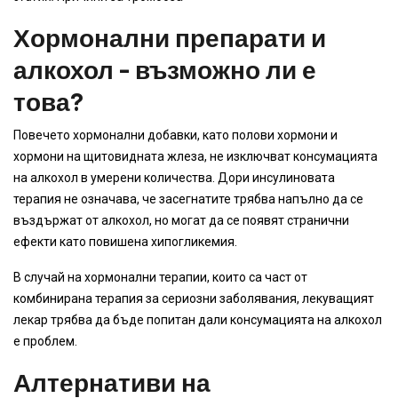
Хормонални препарати и
алкохол - възможно ли е
това?
Повечето хормонални добавки, като полови хормони и
хормони на щитовидната жлеза, не изключват консумацията
на алкохол в умерени количества. Дори инсулиновата
терапия не означава, че засегнатите трябва напълно да се
въздържат от алкохол, но могат да се появят странични
ефекти като повишена хипогликемия.
В случай на хормонални терапии, които са част от
комбинирана терапия за сериозни заболявания, лекуващият
лекар трябва да бъде попитан дали консумацията на алкохол
е проблем.
Алтернативи на