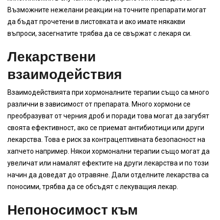
Възможните нежелани реакции на точните препарати могат
да бъдат прочетени в листовката и ако имате някакви
въпроси, засегнатите трябва да се свържат с лекаря си.
Лекарствени
взаимодействия
Взаимодействията при хормоналните терапии също са много
различни в зависимост от препарата. Много хормони се
преобразуват от черния дроб и поради това могат да загубят
своята ефективност, ако се приемат антибиотици или други
лекарства. Това е риск за контрацептивната безопасност на
хапчето например. Някои хормонални терапии също могат да
увеличат или намалят ефектите на други лекарства и по този
начин да доведат до отравяне. Дали отделните лекарства са
поносими, трябва да се обсъдят с лекуващия лекар.
Непоносимост към