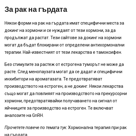
За рак на гърдата
Някои форми на рак на гърдата имат специфични места за
докинг на хормони и се нуждаят от тези хормони, за да
продължат да растат. Тези сайтове за докинг на хормони
могат да бъдат блокирани от определени антихормонални
терапии. Най-известният от тези лекарства е тамоксифен.
Без стимулите за растеж от естрогена туморът не може да
расте. След менопаузата могат да се дадат и специфични
инхибитори на ароматазата. Те предотвратяват
производството на естроген, а не докинг. Някои лекарства
също могат да повлияят на производството на прекурсорни
хормони, предотвратявайки получаването на сигнал от
яйчниците за производство на естроген. Те включват
аналозите на GnRH.
Прочетете повече по темата тук:
Хормонална терапия при рак
на гърдата