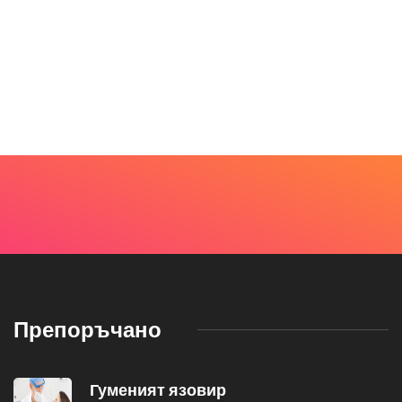
Препоръчано
Гуменият язовир