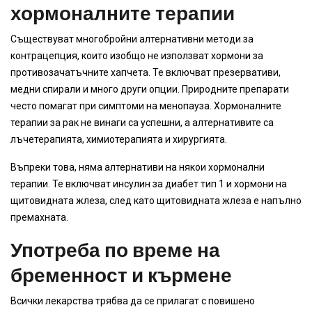
хормоналните терапии
Съществуват многобройни алтернативни методи за
контрацепция, които изобщо не използват хормони за
противозачатъчните хапчета. Те включват презервативи,
медни спирали и много други опции. Природните препарати
често помагат при симптоми на менопауза. Хормоналните
терапии за рак не винаги са успешни, а алтернативите са
лъчетерапията, химиотерапията и хирургията.
Въпреки това, няма алтернативи на някои хормонални
терапии. Те включват инсулин за диабет тип 1 и хормони на
щитовидната жлеза, след като щитовидната жлеза е напълно
премахната.
Употреба по време на
бременност и кърмене
Всички лекарства трябва да се прилагат с повишено