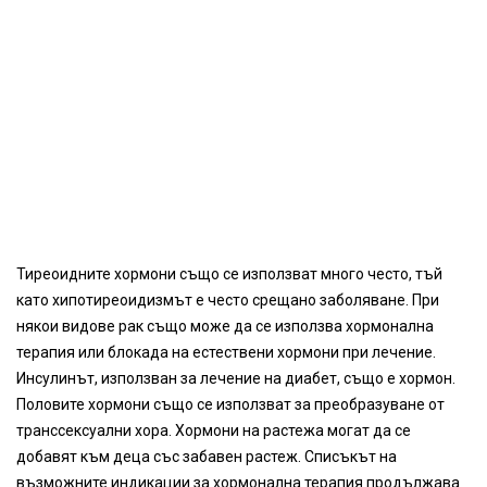
Тиреоидните хормони също се използват много често, тъй
като хипотиреоидизмът е често срещано заболяване. При
някои видове рак също може да се използва хормонална
терапия или блокада на естествени хормони при лечение.
Инсулинът, използван за лечение на диабет, също е хормон.
Половите хормони също се използват за преобразуване от
транссексуални хора. Хормони на растежа могат да се
добавят към деца със забавен растеж. Списъкът на
възможните индикации за хормонална терапия продължава