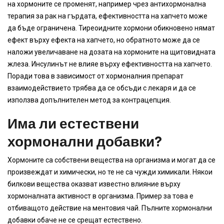
на хормоните се променят, например чрез антихормонална
терапия за рак на гърдата, ефективността на хапчето може
да бъде ограничена. Тиреоидните хормони обикновено нямат
ефект върху ефекта на хапчето, но обратното може да се
наложи увеличаване на дозата на хормоните на щитовидната
жлеза. Инсулинът не влияе върху ефективността на хапчето.
Поради това в зависимост от хормоналния препарат
взаимодействието трябва да се обсъди с лекаря и да се
използва допълнителен метод за контрацепция.
Има ли естествени
хормонални добавки?
Хормоните са собствени вещества на организма и могат да се
произвеждат и химически, но те не са чужди химикали. Някои
билкови вещества оказват известно влияние върху
хормоналната активност в организма. Пример за това е
отбиващото действие на ментовия чай. Пълните хормонални
добавки обаче не се срещат естествено.