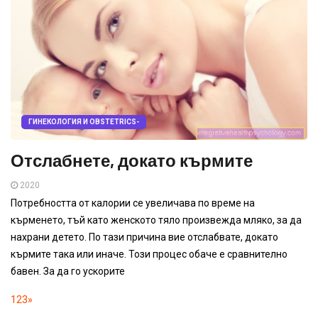
ГИНЕКОЛОГИЯ И OBSTETRICS-
Отслабнете, докато кърмите
2020
Потребността от калории се увеличава по време на
кърменето, тъй като женското тяло произвежда мляко, за да
нахрани детето. По тази причина вие отслабвате, докато
кърмите така или иначе. Този процес обаче е сравнително
бавен. За да го ускорите
1
2
3
»